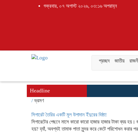
শুক্রবার, ০৭ অগাস্ট ২০২৬, ০৩:১৬ অপরাহ্ন
প্রচ্ছদ
জাতীয়
রাজন
Headline
/
ভ্রমণ
সিগারেট তৈরির একটি মূল উপাদান ইঁদুরের বিষ্ঠা!
সিগারেটের পেছনে মাসে কারো কারো হাজার হাজার টাকা ব্যয় হয়। 
হয়? হ্যাঁ, অবশ্যই তামাক পাতা সুন্দর করে কেটে পরিশোধন করার পর