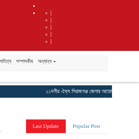
সাহিত্য
সম্পাদকীয়
অন্যান্য
১১দলীয় ঐক্য সিরাজগঞ্জ জেলার আয়োজনে গনভোটের গণরা
Last Update
Popular Post
…