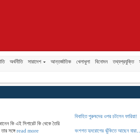
ীতি
অর্থনীতি
সারাদেশ
আন্তর্জাতিক
খেলাধুলা
বিনোদন
তথ্যপ্রযুক্তি
বিবাহিত পুরুষদের ওপর চটলেন ফারিয়া!
জানেন কি এই সিগারেট কি থেকে তৈরি
 তার সঙ্গে
read more
বংশগত হৃদরোগের ঝুঁকিতে আছেন যারা