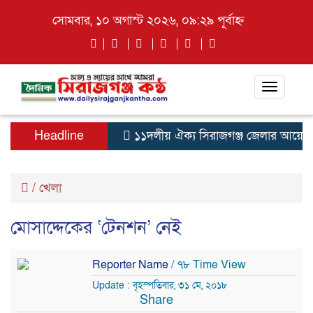
সোমবার, ১০ অগাস্ট ২০২৬, ০৯:২৯ পূর্বাহ্ন
Toggle
navigati
Headline
১১দলীয় ঐক্য সিরাজগঞ্জ জেলার আয়োজনে গ
/
খেলা
মোসাদ্দেকের ‘টেনশন’ নেই
Reporter Name
/ ৭৮ Time View
Update : বৃহস্পতিবার, ৩১ মে, ২০১৮
Share