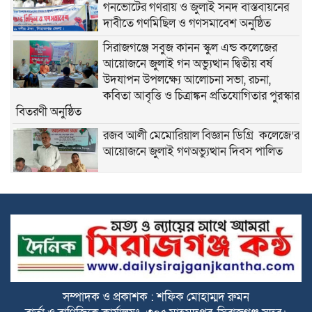
গনভোটের গণরায় ও জুলাই সনদ বাস্তবায়নের
দাবীতে গণমিছিল ও গণসমাবেশ অনুষ্ঠিত
সিরাজগঞ্জে সবুজ কানন স্কুল এন্ড কলেজের
আয়োজনে জুলাই গন অভ্যুত্থান দ্বিতীয় বর্ষ
উদযাপন উপলক্ষ্যে আলোচনা সভা, রচনা,
কবিতা আবৃত্তি ও চিত্রাঙ্কন প্রতিযোগিতার পুরস্কার
বিতরণী অনুষ্ঠিত
রজব আলী মেমোরিয়াল বিজ্ঞান ডিগ্রি কলেজে’র
আয়োজনে জুলাই গণঅভ্যুত্থান দিবস পালিত
সিরাজগঞ্জে জেলা পর্যায়ে নৌযান শুমারি নিয়ে
অংশীজনদের অবহিতকরণ সভা অনুষ্ঠিত
রহমতগঞ্জ বটতলা মোড়ে চা চক্র ও মতবিনিময়
সভায় প্রধান অতিথির বক্তব্য রাখেন জেলা
বিএনপির সাধারণ সম্পাদক মোঃ সাইদুর রহমান
বাচ্চু
সম্পাদক ও প্রকাশক : শফিক মোহাম্মদ রুমন