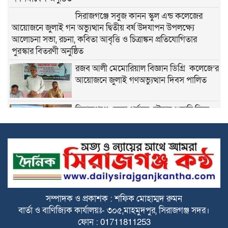
সিরাজগঞ্জে সবুজ কানন স্কুল এন্ড কলেজের
আয়োজনে জুলাই গন অভ্যুত্থান দ্বিতীয় বর্ষ উদযাপন উপলক্ষ্যে
আলোচনা সভা, রচনা, কবিতা আবৃত্তি ও চিত্রাঙ্কন প্রতিযোগিতার
পুরস্কার বিতরণী অনুষ্ঠিত
রজব আলী মেমোরিয়াল বিজ্ঞান ডিগ্রি কলেজে’র
আয়োজনে জুলাই গণঅভ্যুত্থান দিবস পালিত
সিরাজগঞ্জে জেলা পর্যায়ে নৌযান শুমারি নিয়ে
অংশীজনদের অবহিতকরণ সভা অনুষ্ঠিত
রহমতগঞ্জ বটতলা মোড়ে চা চক্র ও মতবিনিময়
সভায় প্রধান অতিথির বক্তব্য রাখেন জেলা বিএনপির সাধারণ সম্পাদক
মোঃ সাইদুর রহমান বাচ্চু
সিরাজগঞ্জে জুলাই গণঅভ্যুত্থান দিবস-২০২৬
সম্পাদক ও প্রকাশক : শফিক মোহাম্মদ রুমন
উপলক্ষে জেলা প্রশাসনের উদ্যোগে পুষ্পস্তবক অর্পণ ও দোয়া
বার্তা ও বাণিজ্যিক কার্যালয়ঃ- ৩০৫,মাহমুদপুর, সিরাজগঞ্জ সদর।
মাহফিল অনুষ্ঠিত
ফোন : 01711811253