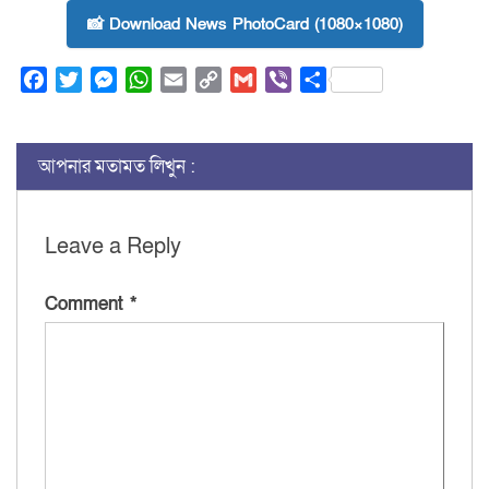
📸 Download News PhotoCard (1080×1080)
Facebook
Twitter
Messenger
WhatsApp
Email
Copy
Gmail
Viber
Share
Link
আপনার মতামত লিখুন :
Leave a Reply
Comment
*