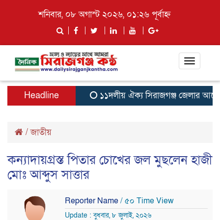
শনিবার, ০৮ অগাস্ট ২০২৬, ০১:২৬ পূর্বাহ্ন
Toggle
navigati
Headline
১১দলীয় ঐক্য সিরাজগঞ্জ জেলার আয়োজনে
/
জাতীয়
কন্যাদায়গ্রস্ত পিতার চোখের জল মুছলেন হাজী
মোঃ আব্দুস সাত্তার
Reporter Name
/ ৫০ Time View
Update : বুধবার, ৮ জুলাই, ২০২৬