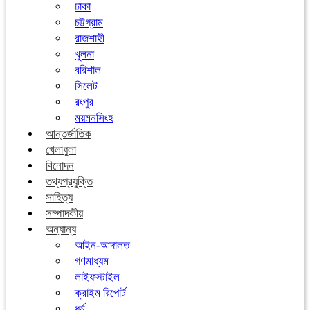
ঢাকা
চট্টগ্রাম
রাজশাহী
খুলনা
বরিশাল
সিলেট
রংপুর
ময়মনসিংহ
আন্তর্জাতিক
খেলাধুলা
বিনোদন
তথ্যপ্রযুক্তি
সাহিত্য
সম্পাদকীয়
অন্যান্য
আইন-আদালত
গণমাধ্যম
লাইফস্টাইল
ক্রাইম রিপোর্ট
ধর্ম