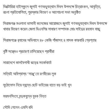
ভিক্টোরিয়া হাইস্কুলে জুলাই গণঅভ্যুত্থান দিবস উপলক্ষে চিত্রাংকন, আবৃত্তি,
রচনা প্রতিযোগিতা, পুরস্কার বিতরণ ও আলোচনা সভা অনুষ্ঠিত
সিরাজগঞ্জ মওলানা ভাসানী কলেজের আয়োজনে জুলাই গণঅভ্যুত্থান দিবস উপলক্ষে
খাবার বিতরণ করেন জেলা বিএনপির সাধারণ সম্পাদক মোঃ সাইদুর রহমান বাচ্চু
সিরাজগঞ্জে র‍্যাবের অভিযানে ৪৮ কেজি গাঁজাসহ ৪ মাদক কারবারি গ্রেপ্তার
বৃষ্টি সত্ত্বেও প্রচারণা চালিয়েছেন প্রার্থীরা
সারাদেশে কালবৈশাখী ঝড়ের সতর্কবার্তা
সত্যিই অবিশ্বাস্য ‘সাঞ্জু’তে রণবীরের লুক
মুঠোফোন নিয়ে দ্বন্দ্বে ছোট ভাইয়ের হাতে বড় ভাই খুন
ময়মনসিংহে বন্দুকযুদ্ধে যুবক নিহত
সৌদি গেলেন এমপি বদি