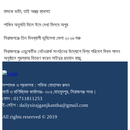
মাদকে ভাটা, তাই অস্ত্র ব্যবসা!
শাকিব অনুমতি দিলে ঈদে দেখা মিলবে অপুর
সিরাজগঞ্জে তিন দিনব্যাপী ভূমিসেবা মেলা ২০২৬ শুরু
সিরাজগঞ্জে এডুকেটিভ নেটওয়ার্ক সংগঠনের উদ্যোগে বিশ্ব পরিবেশ দিবস পালন
অনুষ্ঠানে পুরস্কার বিতরণ করেন সাইদুর রহমান বাচ্চু
সম্পাদক ও প্রকাশক : শফিক মোহাম্মদ রুমন
বার্তা ও বাণিজ্যিক কার্যালয়ঃ- ৩০৫,মাহমুদপুর, সিরাজগঞ্জ সদর।
ফোন : 01711811253
ই-মেইল : dailysirajganjkantha@gmail.com
All rights reserved © 2019