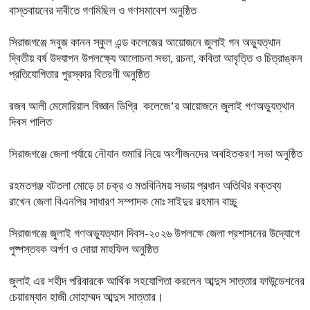
বাস্তবায়নের দাবীতে গণমিছিল ও গণসমাবেশ অনুষ্ঠিত
সিরাজগঞ্জে সবুজ কানন স্কুল এন্ড কলেজের আয়োজনে জুলাই গন অভ্যুত্থান
দ্বিতীয় বর্ষ উদযাপন উপলক্ষ্যে আলোচনা সভা, রচনা, কবিতা আবৃত্তি ও চিত্রাঙ্কন
প্রতিযোগিতার পুরস্কার বিতরণী অনুষ্ঠিত
রজব আলী মেমোরিয়াল বিজ্ঞান ডিগ্রি কলেজে’র আয়োজনে জুলাই গণঅভ্যুত্থান
দিবস পালিত
সিরাজগঞ্জে জেলা পর্যায়ে নৌযান শুমারি নিয়ে অংশীজনদের অবহিতকরণ সভা অনুষ্ঠিত
রহমতগঞ্জ বটতলা মোড়ে চা চক্র ও মতবিনিময় সভায় প্রধান অতিথির বক্তব্য
রাখেন জেলা বিএনপির সাধারণ সম্পাদক মোঃ সাইদুর রহমান বাচ্চু
সিরাজগঞ্জে জুলাই গণঅভ্যুত্থান দিবস-২০২৬ উপলক্ষে জেলা প্রশাসনের উদ্যোগে
পুষ্পস্তবক অর্পণ ও দোয়া মাহফিল অনুষ্ঠিত
জুলাই এর শহীদ পরিবারকে আর্থিক সহযোগিতা করলেন আব্দুস সাত্তার ফাউন্ডেশনের
চেয়ারম্যান হাজী মোহাম্মদ আব্দুস সাত্তার।