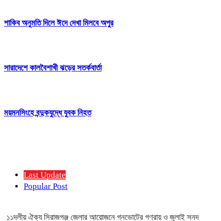
শাকিব অনুমতি দিলে ঈদে দেখা মিলবে অপুর
সারাদেশে কালবৈশাখী ঝড়ের সতর্কবার্তা
ময়মনসিংহে বন্দুকযুদ্ধে যুবক নিহত
Last Update
Popular Post
১১দলীয় ঐক্য সিরাজগঞ্জ জেলার আয়োজনে গনভোটের গণরায় ও জুলাই সনদ