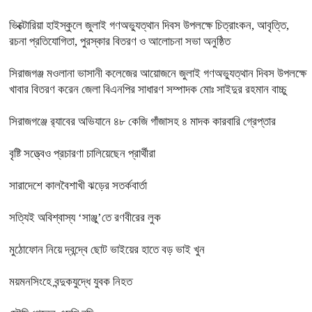
ভিক্টোরিয়া হাইস্কুলে জুলাই গণঅভ্যুত্থান দিবস উপলক্ষে চিত্রাংকন, আবৃত্তি,
রচনা প্রতিযোগিতা, পুরস্কার বিতরণ ও আলোচনা সভা অনুষ্ঠিত
সিরাজগঞ্জ মওলানা ভাসানী কলেজের আয়োজনে জুলাই গণঅভ্যুত্থান দিবস উপলক্ষে
খাবার বিতরণ করেন জেলা বিএনপির সাধারণ সম্পাদক মোঃ সাইদুর রহমান বাচ্চু
সিরাজগঞ্জে র‍্যাবের অভিযানে ৪৮ কেজি গাঁজাসহ ৪ মাদক কারবারি গ্রেপ্তার
বৃষ্টি সত্ত্বেও প্রচারণা চালিয়েছেন প্রার্থীরা
সারাদেশে কালবৈশাখী ঝড়ের সতর্কবার্তা
সত্যিই অবিশ্বাস্য ‘সাঞ্জু’তে রণবীরের লুক
মুঠোফোন নিয়ে দ্বন্দ্বে ছোট ভাইয়ের হাতে বড় ভাই খুন
ময়মনসিংহে বন্দুকযুদ্ধে যুবক নিহত