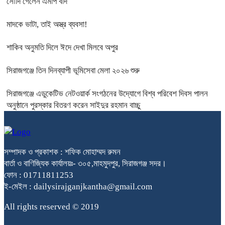
সৌদি গেলেন এমপি বদি
মাদকে ভাটা, তাই অস্ত্র ব্যবসা!
শাকিব অনুমতি দিলে ঈদে দেখা মিলবে অপুর
সিরাজগঞ্জে তিন দিনব্যাপী ভূমিসেবা মেলা ২০২৬ শুরু
সিরাজগঞ্জে এডুকেটিভ নেটওয়ার্ক সংগঠনের উদ্যোগে বিশ্ব পরিবেশ দিবস পালন
অনুষ্ঠানে পুরস্কার বিতরণ করেন সাইদুর রহমান বাচ্চু
সম্পাদক ও প্রকাশক : শফিক মোহাম্মদ রুমন
বার্তা ও বাণিজ্যিক কার্যালয়ঃ- ৩০৫,মাহমুদপুর, সিরাজগঞ্জ সদর।
ফোন : 01711811253
ই-মেইল : dailysirajganjkantha@gmail.com
All rights reserved © 2019