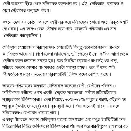
ধমনী আচমকা ছিঁড়ে গেলে মস্তিষ্কে রক্তপাত হয়। এই ‘সেরিব্রাল হেমারেজ’ই
ব্রেন স্ট্রোকের অন্যতম কারণ।
কখনো দেখা যায় কোনো কারণে ধমনী সরু হয়ে মস্তিষ্কের কোনো অংশে রক্ত জমাট
বেঁধে যায়। এর ফলেও ব্রেন স্ট্রোক হতে পারে, ডাক্তারি পরিভাষায় এর নাম
‘সেরিব্রাল থ্রম্বোসিস’।
সেরিব্রাল হেমারেজ বা থ্রম্বোসিস- কোনোটাই কিন্তু একেবারে জানান না-দিয়ে
আচম্বিতে আসে না। বিশেষজ্ঞেরা জানাচ্ছেন, দুটি ক্ষেত্রেই বেশ ক’দিন আগে থেকে
ধমনীতে রক্ত চলাচলে সমস্যা হয়। আর নিয়মিত রক্তচাপ মাপলেই ধরা পড়ে,
শরীরের ভেতরে কোথাও না-কোথাও একটা সমস্যা হচ্ছে। তবে বিপদের সেই
‘ইঙ্গিত’কে গুরুত্ব না-দেওয়ার প্রবণতাটাই চিকিৎসকদের বেশি ভাবাচ্ছে।
ভারতের পশ্চিমবঙ্গের কলকাতা মেডিক্যাল কলেজে রোগী, রোগীদের পরিজন ও
অচিকিৎসক কর্মীদের ওপরে একটি ‘স্ট্রোক সচেতনতা’ সমীক্ষা চালিয়েছিলেন
স্নায়ুরোগের চিকিৎসকেরা। দেখা গিয়েছে, ৬০%-৬৮% মানুষের ধারণা, স্ট্রোক হয়
শুধু বুকে (অর্থাৎ হৃদযন্ত্রে) হয়। বুক ব্যথা করে। ওঁরা জানেনই না যে, এর সঙ্গে
মস্তিষ্কেরও যোগাযোগ থাকতে পারে।
এ ছাড়া নীলরতন সরকার মেডিক্যাল কলেজ হাসপাতাল এবং বাঙুর ইনস্টিটিউট অফ
নিউরোলজির নিউরোমেডিসিনের চিকিৎসকেরা পাঁচ বছর ধরে বারুইপুরের রামনগরে ২০