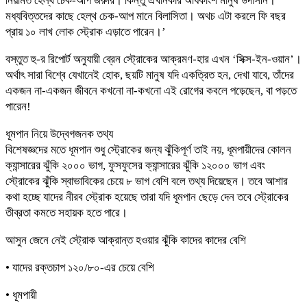
নিয়মিত হেল্থ চেক-আপ জরুরি। কিন্তু এখানকার অধিকাংশ মানুষ উদাসীন।
মধ্যবিত্তদের কাছে হেল্থ চেক-আপ মানে বিলাসিতা। অথচ এটা করলে ফি বছর
প্রায় ১০ লাখ লোক স্ট্রোক এড়াতে পারেন।’
বস্তুত হু-র রিপোর্ট অনুযায়ী ব্রেন স্ট্রোকের আক্রমণ-হার এখন ‘সিক্স-ইন-ওয়ান’।
অর্থাৎ সারা বিশ্বে যেখানেই হোক, ছয়টি মানুষ যদি একত্রিত হন, দেখা যাবে, তাঁদের
একজন না-একজন জীবনে কখনো না-কখনো এই রোগের কবলে পড়েছেন, বা পড়তে
পারেন!
ধূমপান নিয়ে উদ্বেগজনক তথ্য
বিশেষজ্ঞদের মতে ধূমপান শুধু স্ট্রোকের জন্য ঝুঁকিপূর্ণ তাই নয়, ধূমপায়ীদের কোলন
ক্যান্সারের ঝুঁকি ২০০০ ভাগ, ফুসফুসের ক্যান্সারের ঝুঁকি ১২০০০ ভাগ এবং
স্ট্রোকের ঝুঁকি স্বাভাবিকের চেয়ে ৮ ভাগ বেশি বলে তথ্য দিয়েছেন। তবে আশার
কথা হচ্ছে যাদের নীরব স্ট্রোক হয়েছে তারা যদি ধূমপান ছেড়ে দেন তবে স্ট্রোকের
তীব্রতা কমতে সহায়ক হতে পারে।
আসুন জেনে নেই স্ট্রোক আক্রান্ত হওয়ার ঝুঁকি কাদের কাদের বেশি
• যাদের রক্তচাপ ১২০/৮০-এর চেয়ে বেশি
• ধূমপায়ী