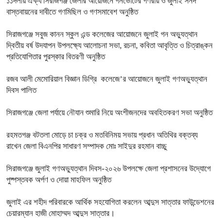
১১দলীয় ঐক্য সিরাজগঞ্জ জেলার আয়োজনে গনভোটের গণরায় ও জুলাই সনদ
বাস্তবায়নের দাবীতে গণমিছিল ও গণসমাবেশ অনুষ্ঠিত
সিরাজগঞ্জে সবুজ কানন স্কুল এন্ড কলেজের আয়োজনে জুলাই গন অভ্যুত্থান
দ্বিতীয় বর্ষ উদযাপন উপলক্ষ্যে আলোচনা সভা, রচনা, কবিতা আবৃত্তি ও চিত্রাঙ্কন
প্রতিযোগিতার পুরস্কার বিতরণী অনুষ্ঠিত
রজব আলী মেমোরিয়াল বিজ্ঞান ডিগ্রি কলেজে’র আয়োজনে জুলাই গণঅভ্যুত্থান
দিবস পালিত
সিরাজগঞ্জে জেলা পর্যায়ে নৌযান শুমারি নিয়ে অংশীজনদের অবহিতকরণ সভা অনুষ্ঠিত
রহমতগঞ্জ বটতলা মোড়ে চা চক্র ও মতবিনিময় সভায় প্রধান অতিথির বক্তব্য
রাখেন জেলা বিএনপির সাধারণ সম্পাদক মোঃ সাইদুর রহমান বাচ্চু
সিরাজগঞ্জে জুলাই গণঅভ্যুত্থান দিবস-২০২৬ উপলক্ষে জেলা প্রশাসনের উদ্যোগে
পুষ্পস্তবক অর্পণ ও দোয়া মাহফিল অনুষ্ঠিত
জুলাই এর শহীদ পরিবারকে আর্থিক সহযোগিতা করলেন আব্দুস সাত্তার ফাউন্ডেশনের
চেয়ারম্যান হাজী মোহাম্মদ আব্দুস সাত্তার।