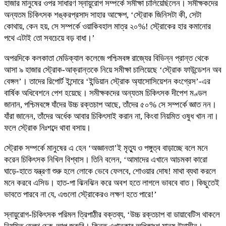
হাজার মানুষের ওপর সাধারণ স্নায়ুরোগ সম্পর্কে সমীক্ষা চালিয়েছিলেন। সমীক্ষকদের
অন্যতম চিকিৎসক শঙ্করপ্রসাদ সাহার আক্ষেপ, ‘স্ট্রোক জিনিসটা কী, সেটা
কোথায়, কেন হয়, সে সম্পর্কে ওয়াকিবহাল মাত্র ২০%! স্ট্রোকের হার কমানোর
পথে এটাই তো সবচেয়ে বড় বাধা।’
অপরদিকে কলকাতা মেডিক্যাল কলেজে পশ্চিমবঙ্গ রাজ্যের বিভিন্ন প্রান্ত থেকে
আসা ৯ হাজার স্ট্রোক-আক্রান্তকে নিয়ে সমীক্ষা চালিয়েছে ‘স্ট্রোক ফাউন্ডেশন অব
বেঙ্গল’। তাদের রিপোর্ট ইন্দোরে ‘ইন্ডিয়ান স্ট্রোক অ্যাসোসিয়েশন কংগ্রেস’-এর
বার্ষিক অধিবেশনে পেশ হয়েছে। সমীক্ষকদের অন্যতম চিকিৎসক দীপেশ মণ্ডল
জানান, পশ্চিমবঙ্গে যাঁদের উচ্চ রক্তচাপ আছে, তাঁদের ৫০% সে সম্পর্কে জ্ঞাত নন।
যাঁরা জানেন, তাঁদের অর্ধেক আবার চিকিৎসাই করান না, কিংবা নিয়মিত ওষুধ খান না।
ফলে স্ট্রোক নিঃশব্দে থাবা বসায়।
স্ট্রোক সম্পর্কে মানুষের এ হেন ‘অজ্ঞানতা’ই মৃত্যু ও পঙ্গুত্ব বাড়াচ্ছে বলে মনে
করেন চিকিৎসক নিখিল বিশ্বাস। তিনি বলেন, ‘আমাদের এখানে আচমকা কারো
ঘাড়ে-হাতে যন্ত্রণা শুরু হলে লোকে ভেবে ফেলবে, শোওয়ার দোষ! মাথা ব্যথা করলে
মনে করবে এসিড। হাত-পা ঝিনঝিন করে অবশ হতে লাগলে ভাববে বাত। কিছুতেই
ভাবতে পারবে না যে, এগুলো স্ট্রোকেরও লক্ষণ হতে পারে!’
স্নায়ুরোগ-চিকিৎসক পরিমল ত্রিপাঠীর বক্তব্য, ‘উচ্চ রক্তচাপ বা ডায়াবেটিস থাকলে