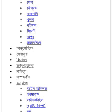
ঢাকা
চট্টগ্রাম
রাজশাহী
খুলনা
বরিশাল
সিলেট
রংপুর
ময়মনসিংহ
আন্তর্জাতিক
খেলাধুলা
বিনোদন
তথ্যপ্রযুক্তি
সাহিত্য
সম্পাদকীয়
অন্যান্য
আইন-আদালত
গণমাধ্যম
লাইফস্টাইল
ক্রাইম রিপোর্ট
ধর্ম